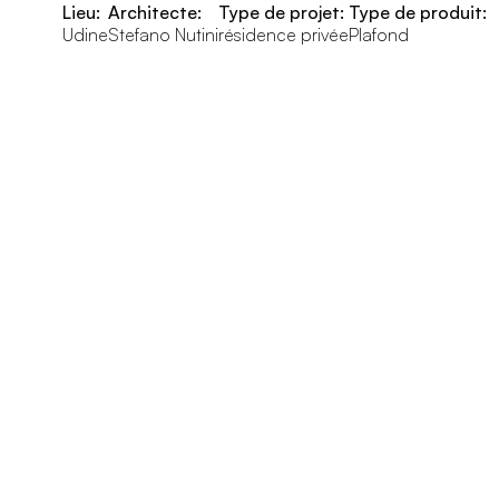
Lieu:
Architecte:
Type de projet:
Type de produit:
Udine
Stefano Nutini
résidence privée
Plafond