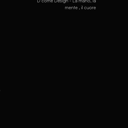
D come Design - La mano, la
mente , il cuore
s