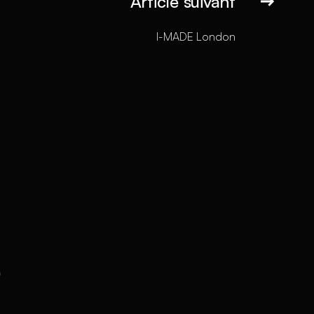
Article suivant
I-MADE London
s