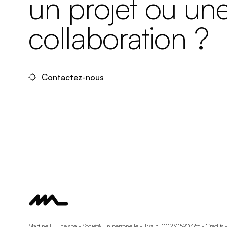
un projet ou un
collaboration ?
Contactez-nous
Martinelli Luce spa - Société Unipersonelle - Tva n. 00230590465 -
Credits