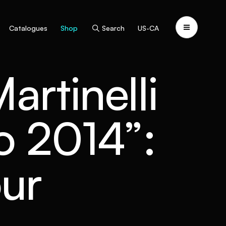
Catalogues
Shop
Search
US-CA
artinelli
o 2014”:
ur