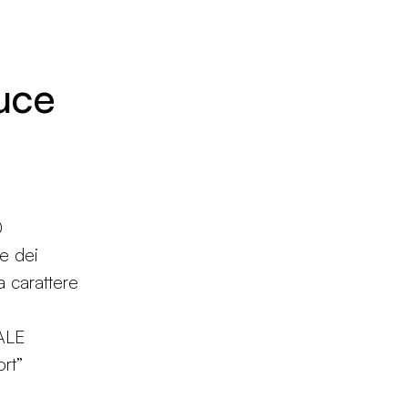
Luce
0
ne dei
 a carattere
ALE
rt”