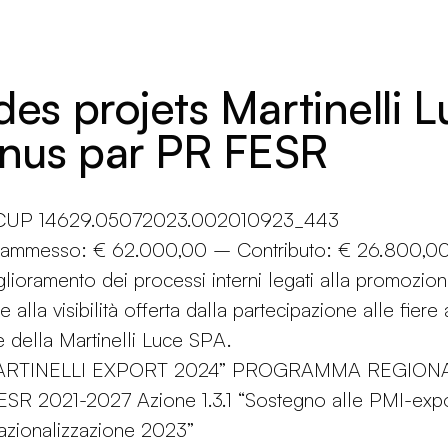
 des projets Martinelli 
nus par PR FESR
n CUP 14629.05072023.002010923_443
o ammesso: € 62.000,00 – Contributo: € 26.800,0
glioramento dei processi interni legati alla promozio
e alla visibilità offerta dalla partecipazione alle fiere
e della Martinelli Luce SPA.
MARTINELLI EXPORT 2024” PROGRAMMA REGION
R 2021-2027 Azione 1.3.1 “Sostegno alle PMI-expo
azionalizzazione 2023”