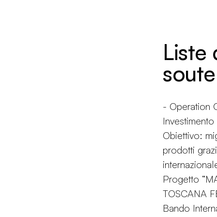
Liste
soute
- Operatio
Investiment
Obiettivo: mi
prodotti grazi
internazional
Progetto “
TOSCANA FES
Bando Intern