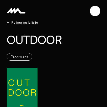
Retour au la liste
OUTDOOR
Brochures