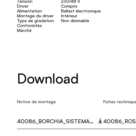
Tension
230/48 V
Driver
Compris
Alimentation
Ballast électronique
Montage du driver
Intérieur
Type de gradation
Non dimmable
Conformités
Marché
Download
Notice de montage
Fiches techniqu
40086_BORCHIA_SISTEMA_U_RICCIO_MULTI_LANGUAGE_9397_INST.PDF
40086_ROS